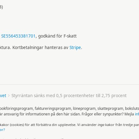
B)
:
SE556453381701
, godkänd för F-skatt
aktura. Kortbetalningar hanteras av
Stripe
.
vet
Styrräntan sänks med 0,5 procentenheter till 2,75 procent
å bokföringsprogram, faktureringsprogram, löneprogram, skatteprogram, bokslut
ansvarig för informationen på den här sidan. Frågor eller synpunkter? Mejla
in
akor (cookies) för att för­bättra din upp­levelse. Vi använder
inga
kakor från tredje pa
or?