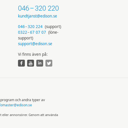
046
–
320 220
kundtjanst@edison.se
046
–
320 224
(support)
0322
–
67 07 07
(löne­
support)
support@edison.se
Vi finns även på:
sprogram och andra typer av
fomaster@edison.se
rt eller annonsörer. Genom att använda