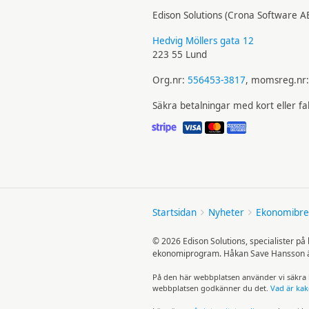
Edison Solutions (Crona Software A
Hedvig Möllers gata 12
223 55 Lund
Org.nr:
556453-3817
, momsreg.nr
Säkra betalningar med kort eller f
Startsidan
Nyheter
Ekonomibre
© 2026 Edison Solutions, specialister p
ekonomiprogram. Håkan Save Hansson är 
På den här webb­platsen använder vi säkra k
webb­platsen god­känner du det.
Vad är kak