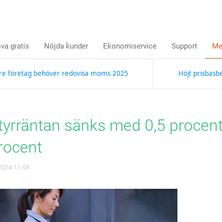
va gratis
Nöjda kunder
Ekonomiservice
Support
Me
re företag behöver redovisa moms 2025
Höjt prisbasb
tyrräntan sänks med 0,5 procente
rocent
024-11-08