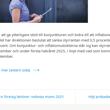
 att ge ytterligare stöd till konjunkturen och bidra till att inflation
et har direktionen beslutat att sänka styr­räntan med 0,5 procente
cent. Om konjunktur- och inflations­utsikterna står sig kan styrrä
ember och under första halvåret 2025, i linje med vad som kom
ptember.
 mer (extern sida)
re företag behöver redovisa moms 2025
Höjt prisbasb