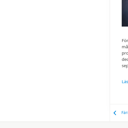
För
mål
pro
dec
se
Läs
Fär