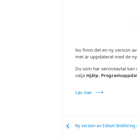
Nu finns det en ny version a
met är upp­daterat med de nya 
Du som har service­avtal kan
välja
Hjälp
,
Program­uppda
Läs mer
Ny version av Edison Bokföring