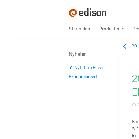
Startsidan
Produkter
Pro
201
Nyheter
Nytt från Edison
2
Ekonomibrevet
E
2
Nu 
5.2
kon