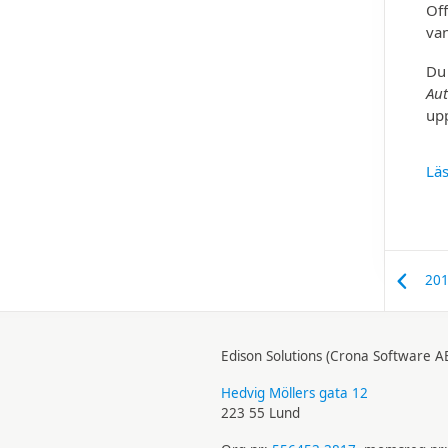
Off
van
Du 
Aut
up
Lä
201
Edison Solutions (Crona Software A
Hedvig Möllers gata 12
223 55 Lund