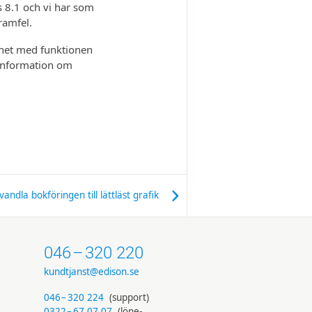
 8.1 och vi har som
ramfel.
rnet med funktionen
 information om
dla bokföringen till lättläst grafik
046
–
320 220
kundtjanst@edison.se
046
–
320 224
(support)
0322
–
67 07 07
(löne­