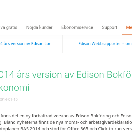
va gratis
Nöjda kunder
Ekonomiservice
Support
Me
4 års version av Edison Lön
Edison Webbrapporter – omvan
014 års version av Edison Bokfö
konomi
014-01-10
finns det en ny förbättrad version av Edison Bokföring och Edis
). Bland nyheterna finns de nya moms- och arbetsgivar­deklarati
to­planen BAS 2014 och stöd för Office 365 och Click-to-run-ver