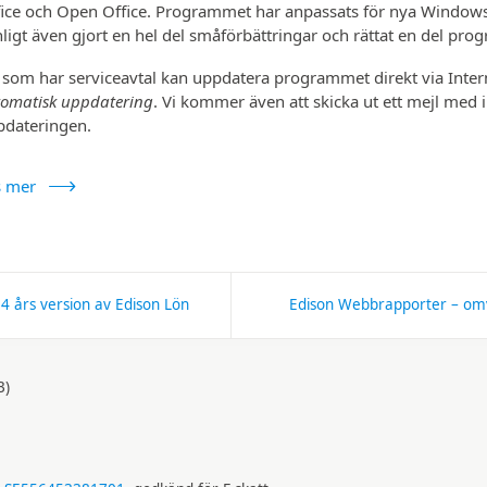
ice och Open Office. Programmet har anpassats för nya Windows
ligt även gjort en hel del små­förbättringar och rättat en del prog
som har service­avtal kan upp­datera programmet direkt via Inte
omatisk upp­datering
. Vi kommer även att skicka ut ett mejl med
pdateringen.
s mer
4 års version av Edison Lön
Edison Webbrapporter – omvan
B)